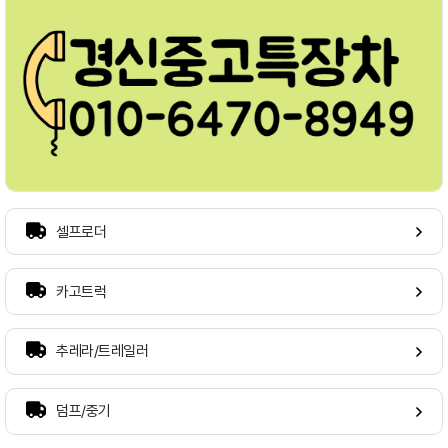
셀프로더
카고트럭
추레라/트레일러
덤프/중기