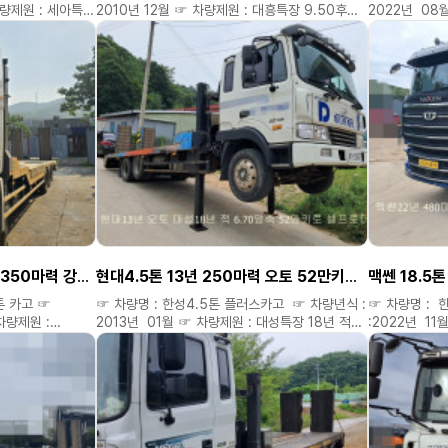
차량제원 : 세아특장
2010년 12월 ☞ 차량제원 : 대흥특장 9.50후축
2022년 08
☞ 옵션 :
☞ 주행거리 : 32만키로 ☞ 옵션 : 대우10년
8메타 후축 ☞
토 세아트장 25년
12월 (11각) 280마력 32만키로 대흥특장 9.50
멕센 22년 3
차량가격 :
후축 셀프로더 ^^ ☞ 차량가격 : 3800만 ◈
8메타 후축 축간
) 저금리캐피탈
구입자금(운영자금) 저금리캐피탈 할부도
12500만 ◈
가능합니다 ◈ 연락주시면 성심.성의것
면 성심.성의것
할부도 가능합
상담해드립니다 ◈ 필요한차량 용도예맞는차량
 용도예맞는차량
상담해드립니다
저렴하게 구해드립니다. ◈ 미처올리지
처올리지
저렴하게 구해
못한차량도 여러대있으니 연락주세요. ◈ 신뢰와
세요. ◈ 신뢰와
못한차량도 여
진실.정직으로 최선을 다하겠습니다 **
 **
진실.정직으로 
위탁차량은 소정의 소개비 별도 있습니다 ** ▷▶
있습니다 ** ▷▶
위탁차량은 소정
경신중고특장차 대표 공공식 ▷▶ 홈페이지 :
 홈페이지 :
경신중고특장차 
kmiro2.kr ▷▶ 네이버 블로그 :
kmiro2.kr ▷▶ 네이버 블로그 :
8949.kmiro2.kr ▷▶ 다 음 블로그 :
8949.kmiro2.kr
4989.kmiro2.kr ☎ 연락처 : 010 6470
010 6470
4989.kmiro
8949 ☎ ( 차량가격 확인은 홈페이지에서만
홈페이지에서만
8949 ☎ (
현대 9.5톤 (13.5톤) 20년 350마력 강원정공 적 10메타후축 셀프로더 ^^
현대4.5톤 13년 250마력 오토 52만키로 대성특장 18년 적 6.70앞축 셀프로더 ^^
가능합니다. )
가능합니다. )
톤 카고 ☞
☞ 차량명 : 한성4.5톤 플러스카고 ☞ 차량년식 :
☞ 차량명 : 
차량제원 :
2013년 01월 ☞ 차량제원 : 대성특장 18년 적
:2022년 11
리 : 68만키로
6.70앞축 ☞ 주행거리 : 52만키로 ☞ 옵션 :
대흥특장 적 8
.5) 350마력
현대4.5톤 13년 250마력 52만키로 대성특장
☞ 옵션 : 맥
18년 적 6.70앞축 셀프로더 ^^ ☞ 차량가격 :
9.7 저상
8.50 후축 셀
800만 ◈ 구입자금
4800만 ◈ 구입자금(운영자금) 저금리캐피탈
◈ 구입자금(
 가능합니다 ◈
할부도 가능합니다 ◈ 연락주시면 성심.성의것
가능합니다 ◈
드립니다 ◈
상담해드립니다 ◈ 필요한차량 용도예맞는차량
상담해드립니다
렴하게
저렴하게 구해드립니다. ◈ 미처올리지
저렴하게 구해