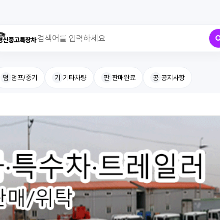
덤
덤프/중기
기
기타차량
판
판매완료
공
공지사항
최근 검색어
전체삭제
최근 검색어가 없습니다.