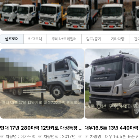
셀프로더
카고트럭
추레라/트레일러
덤프/중기
기타차량
판
현대 17년 280마력 12만키로 대성특장 7.30 앞축 셀프로더 ^^
☞ 차량명 : 메가트럭 ☞ 차량년식 : 2017년 ☞
☞ 차량명 : 대우 16.5톤 표준