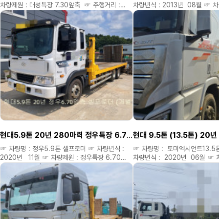
차량제원 : 대성특장 7.30앞축 ☞ 주행거리 :
차량년식 : 2013년 08월 ☞ 
12만키로 ☞ 옵션 : 현대17년 280마력 12만키로
8메타 ☞ 주행거리 : 125만키로 
대성특장 7.30앞축 축간거리5.50 셀프로더^^ ☞
대우16.5톤 13년 440마력 오
재작 적 8메타 셀프로더 ^^ ☞ 
차량가격 : 6800만 ◈ 구입자금(운영자금)
6800만 ◈ 구입자금(운영자금
저금리캐피탈 할부도 가능합니다 ◈ 연락주시면
할부도 가능합니다 ◈ 연락주시
성심.성의것 상담해드립니다 ◈ 필요한차량
상담해드립니다 ◈ 필요한차량
용도예맞는차량 저렴하게 구해드립니다. ◈
저렴하게 구해드립니다. ◈ 미
미처올리지 못한차량도 여러대있으니 연락주세요.
◈ 신뢰와 진실.정직으로 최선을 다하겠습니다 **
못한차량도 여러대있으니 연락주
위탁차량은 소정의 소개비 별도 있습니다 ** ▷▶
진실.정직으로 최선을 다하겠습니다
경신중고특장차 대표 공공식 ▷▶ 홈페이지 :
위탁차량은 소정의 소개비 별도 
kmiro2.kr ▷▶ 네이버 블로그 :
경신중고특장차 대표 공공식 ▷▶
8949.kmiro2.kr ▷▶ 다 음 블로그 :
kmiro2.kr ▷▶ 네이버 블로그 :
4989.kmiro2.kr ☎ 연락처 : 010 6470
8949.kmiro2.kr ▷▶ 다 음 블로그 :
4989.kmiro2.kr ☎ 연락처 : 
8949 ☎ ( 차량가격 확인은 홈페이지에서만
8949 ☎ ( 차량가격 확인은 
가능합니다. )
현대5.9톤 20년 280마력 정우특장 6.70앞축 셀프로더 ^^
가능합니다. )
☞ 차량명 : 정우5.9톤 셀프로더 ☞ 차량년식 :
☞ 차량명 : 토미엑시언트13.5
2020년 11월 ☞ 차량제원 : 정우특장 6.70
차량년식 : 2020년 06월 ☞ 
앞축 ☞ 주행거리 :46만키로 ☞ 옵션 : 현대
강원정공 10메타 후축 ☞ 주행거
5.9톤 20년 11월 메가 마지막모델 280마력
☞ 옵션 : 현대 20년 9.5톤 (13
46만키로 정우특장 6.70앞축 셀프로더 ^^ ☞
강원정공 적 10메타후축 적높이 
차량가격 : 7500만 ◈ 구입자금(운영자금)
셀프로더 ^^ ☞ 차량가격 : 11
저금리캐피탈 할부도 가능합니다 ◈ 연락주시면
(운영자금) 저금리캐피탈 할부도
성심.성의것 상담해드립니다 ◈ 필요한차량
연락주시면 성심.성의것 상담해
용도예맞는차량 저렴하게 구해드립니다. ◈
필요한차량 용도예맞는차량 저