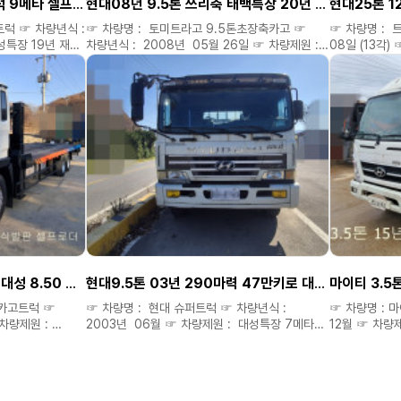
대우14톤 08년 대성19년 적 9메타 셀프로더
현대08년 9.5톤 쓰리축 태백특장 20년 적 8.80 후축 셀프로더 ^^
가능합니다. )
트럭 ☞ 차량년식 :
☞ 차량명 : 토미트라고 9.5톤초장축카고 ☞
☞ 차량명 : 
9년 재작
차량년식 : 2008년 05월 26일 ☞ 차량제원 :
08일 (13각)
로 (메다방교체) ☞
태백특장 20년 적 8.80 후축 ☞ 주행거리 :
9.20 앞축 ☞
년 대성특장 19년
91만키로 (81만에 엔진교환) ☞ 옵션 : 300마력
현대25톤 12
 ☞ 차량가격 :
9.20앞축 셀
태백특장 20년 재작 적 8.80 후축 쓰리축
) 저금리캐피탈
셀프로더 운행중 ☞ 차량가격 : 5700만 ◈
구입자금(운영
가능합니다 ◈
면 성심.성의것
구입자금(운영자금) 저금리캐피탈 할부도
가능합니다 ◈ 연락주시면 성심.성의것
상담해드립니다
 용도예맞는차량
상담해드립니다 ◈ 필요한차량 용도예맞는차량
저렴하게 구해
처올리지
저렴하게 구해드립니다. ◈ 미처올리지
못한차량도 여
세요. ◈ 신뢰와
못한차량도 여러대있으니 연락주세요. ◈ 신뢰와
진실.정직으로 
 **
위탁차량은 소정
있습니다 ** ▷▶
진실.정직으로 최선을 다하겠습니다 **
경신중고특장차 
 홈페이지 :
위탁차량은 소정의 소개비 별도 있습니다 ** ▷▶
kmiro2.kr ▷▶ 네이버 블로그 :
경신중고특장차 대표 공공식 ▷▶ 홈페이지 :
8949.kmiro2.kr
kmiro2.kr ▷▶ 네이버 블로그 :
4989.kmiro
8949.kmiro2.kr ▷▶ 다 음 블로그 :
가격 확인은
4989.kmiro2.kr ☎ 연락처 : 010 6470
8949 ☎ (
현대9.5톤 02년 54만키로 대성 8.50 서랍식발판 셀프로더
현대9.5톤 03년 290마력 47만키로 대성특장 7메타 셀프로더
마이티 3.5
8949 ☎ ( 차량가격 확인은 홈페이지에서만
가능합니다. )
가능합니다. )
 카고트럭 ☞
☞ 차량명 : 현대 슈퍼트럭 ☞ 차량년식 :
☞ 차량명 : 마이티 3.5톤 ☞ 차량년식
 차량제원 :
2003년 06월 ☞ 차량제원 : 대성특장 7메타
12월 ☞ 차량제원 : ☞ 주행거리 :62만키로 ☞
주행거리 :
☞ 주행거리 : 47만키로 ☞ 옵션 : 9.5톤
옵션 : 상현사다
2년 54만키로
290마력 03년 47만키로 대성특장 7메타
차량가격 : 2800만 ◈ 구입자금(운영자금)
저감장치26년 5월장착 ☞ 차량가격 : 3500만
모콘 저감장치21년
저금리캐피탈 할부도
00만 ◈ 구입자금
◈ 구입자금(운영자금) 저금리캐피탈 할부도
성심.성의것 상담해드