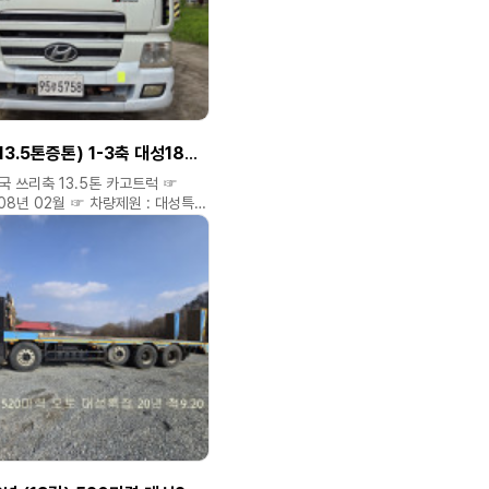
러대있으니 연락주세요. ◈ 신뢰와
최선을 다하겠습니다 **
의 소개비 별도 있습니다 ** ▷▶
대표 공공식 ▷▶ 홈페이지 :
 ▷▶ 다 음 블로그 :
2.kr ☎ 연락처 : 010 6470
 차량가격 확인은 홈페이지에서만
현대9.5톤 (13.5톤증톤) 1-3축 대성18년적 8.70앞축 셀프로더
한국 쓰리축 13.5톤 카고트럭 ☞
008년 02월 ☞ 차량제원 : 대성특장
 120만키로 ☞
 18년12월 적 8.70 앞축 저상
저금리캐피탈 할부도 가능합니다 ◈
심.성의것 상담해드립니다 ◈
도예맞는차량 저렴하게
 ◈ 미처올리지 못한차량도
락주세요. ◈ 신뢰와 진실.
겠습니다 ** 위탁차량은
별도 있습니다 ** ▷▶
대표 공공식 ▷▶ 홈페이지 :
8949 ☎ ( 차량가격 확인은
가능합니다. )