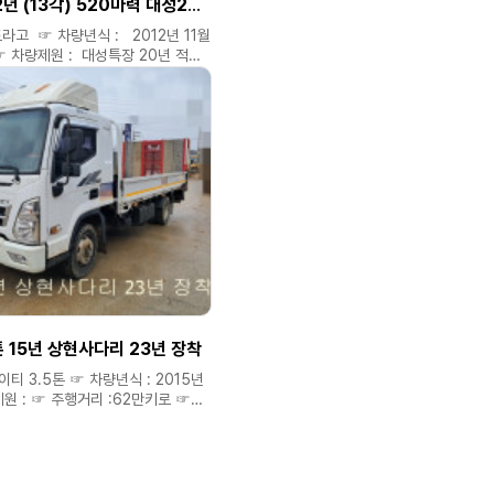
현대25톤 12년 (13각) 520마력 대성20년 적 9.20 앞축 셀프로더
트라고 ☞ 차량년식 : 2012년 11월
 ☞ 차량제원 : 대성특장 20년 적
 주행거리 : 72만키로 ☞ 옵션 :
년 520마력 오토 대성특장 20년 적
프로더 ☞ 차량가격 : 6800만 ◈
자금) 저금리캐피탈 할부도
 연락주시면 성심.성의것
 ◈ 필요한차량 용도예맞는차량
드립니다. ◈ 미처올리지
러대있으니 연락주세요. ◈ 신뢰와
최선을 다하겠습니다 **
의 소개비 별도 있습니다 ** ▷▶
대표 공공식 ▷▶ 홈페이지 :
 ▷▶ 다 음 블로그 :
2.kr ☎ 연락처 : 010 6470
 차량가격 확인은 홈페이지에서만
톤 15년 상현사다리 23년 장착
 : 2015년
리 23년 신품재작 구변 ☞
 가능합니다 ◈ 연락주시면
립니다 ◈ 필요한차량