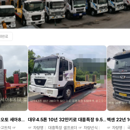
매완료
대우16.5톤 13년 440마력 오토 세아8메타 셀프로더
대우4.5톤 10년 32만키로 대흥특장 9.50후축 셀프로더^^
 카고트럭 ☞
☞ 차량명 : 대흥특장 셀프로더 ☞ 차량년식 :
☞ 차량명 : 