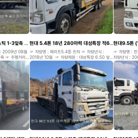
못한차량도
못한차량도 여러대있으니 연락주세요. ◈ 신뢰와
못한차량도 여
뢰와 진실.
진실.정직으로 최선을 다하겠습니다 **
진실.정직으로 
위탁차량은 소정의 소개비 별도 있습니다 ** ▷▶
위탁차량은 소정
 ▷▶
경신중고특장차 대표 공공식 ▷▶ 홈페이지 :
경신중고특장차 
 홈페이지 :
kmiro2.kr ▷▶ 네이버 블로그 :
kmiro2.kr ▷▶ 네이버 블로그 :
8949.kmiro2.kr ▷▶ 다 음 블로그 :
8949.kmiro2.kr
4989.kmiro2.kr ☎ 연락처 : 010 6470
4989.kmiro
010 6470
8949 ☎ ( 차량가격 확인은 홈페이지에서만
8949 ☎ (
현대22톤 09년 410마력 스틱 1-3앞축 태백특장 적 9.80 셀프로더
현대 5.4톤 18년 280마력 대성특장 적6.50앞축 셀프로더
홈페이지에서만
가능합니다. )
가능합니다. )
 2009년 08월
☞ 차량명 : 메리트5.4톤 트럭 ☞ 차량년식 :
☞ 차량명 : 
앞축 ☞ 주행거리 :
2018년 10월 ☞ 차량제원 : 대성특장 6.50 앞축
차량년식 : 2
10마력 1-3앞축
☞ 주행거리 : 58만키로 ☞ 옵션 : 현대 5.4톤
18년 적 8.70 앞축 ☞ 주행거리 :
0 셀프로더 ^^ ☞
18년 280마력 58만키로 대성특장 적 6.50 앞축
옵션 : 대성특장
셀프로더 운행중^^ ☞ 차량가격 : 6800만
셀프로더 ☞ 차량가격 : 5200만 ◈ 구입자금
금(운영자금)
인수날짜 협의 ◈ 구입자금(운영자금)
(운영자금) 
 ◈ 연락주시면
저금리캐피탈 할부도 가능합니다 ◈ 연락주시면
연락주시면 성
 필요한차량
성심.성의것 상담해드립니다 ◈ 필요한차량
필요한차량 용
립니다. ◈
구해드립니다.
용도예맞는차량 저렴하게 구해드립니다. ◈
으니 연락주세요.
여러대있으니 연
다하겠습니다 **
미처올리지 못한차량도 여러대있으니 연락주세요.
◈ 신뢰와 진실.정직으로 최선을 다하겠습니다 **
정직으로 최선을 다하
있습니다 ** ▷▶
소정의 소개비 
 홈페이지 :
위탁차량은 소정의 소개비 별도 있습니다 ** ▷▶
경신중고특장차 
경신중고특장차 대표 공공식 ▷▶ 홈페이지 :
kmiro.kr ▷▶ 네이버 블로그 : 8949.kmiro.kr
kmiro2.kr ▷▶ 네이버 블로그 :
▷▶ 다 음 블로그 : 4989.kmiro.kr ☎ 연락처 :
010 6470
8949.kmiro2.kr ▷▶ 다 음 블로그 :
4989.kmiro2.kr ☎ 연락처 : 010 6470
010 6470 
홈페이지에서만
8949 ☎ ( 차량가격 확인은 홈페이지에서만
홈페이지에서만 