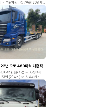
월 ☞ 차량제원 : 정우특장 26년재작
 주행거리 : 46만키로 ☞ 옵션 :
20마력 46만키로 정우특장 26년 적
 4.90 셀프로더 ^^ ☞ 차량가격 :
 구입자금(운영자금) 저금리캐피탈
니다 ◈ 연락주시면 성심.성의것
 ◈ 필요한차량 용도예맞는차량
드립니다. ◈ 미처올리지
러대있으니 연락주세요. ◈ 신뢰와
최선을 다하겠습니다 **
의 소개비 별도 있습니다 ** ▷▶
대표 공공식 ▷▶ 홈페이지 :
 ▷▶ 다 음 블로그 :
2.kr ☎ 연락처 : 010 6470
 차량가격 확인은 홈페이지에서만
맥쎈 18.5톤 22년 오토 480마력 대흥적 8.50후축 셀프로더^^
한성맥쎈18.5톤카고 ☞ 차량년식
월 23일 (23각자) ☞ 차량제원 :
.50 후축 ☞ 주행거리 : 21만키로
쎈 22년 480마력 오토 대흥특장 적
프로더 ^^ ☞ 차량가격 : 14500만
운영자금) 저금리캐피탈 할부도
 연락주시면 성심.성의것
 ◈ 필요한차량 용도예맞는차량
드립니다. ◈ 미처올리지