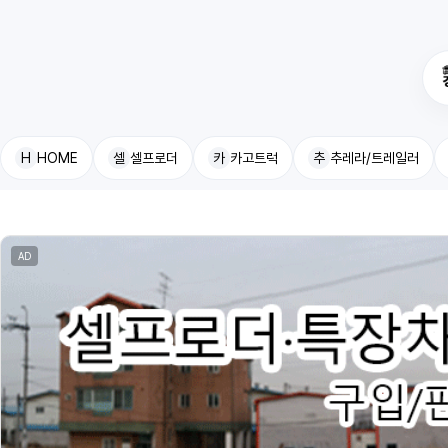
H
HOME
셀
셀프로더
카
카고트럭
추
추레라/트레일러
AD