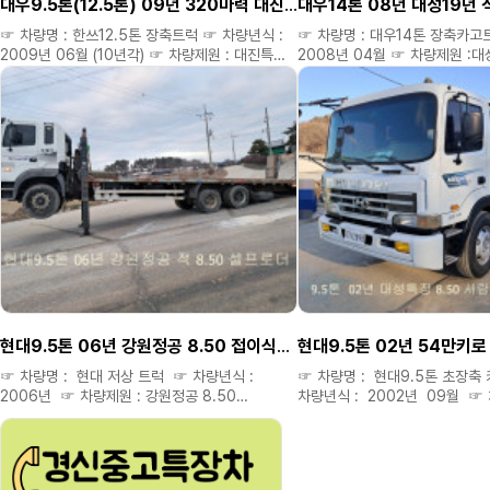
대우9.5톤(12.5톤) 09년 320마력 대진 17년 적 8.70후축 셀프로더
가능합니다. )
☞ 차량명 : 한쓰12.5톤 장축트럭 ☞ 차량년식 :
☞ 차량명 : 대우14톤 장축카고
2009년 06월 (10년각) ☞ 차량제원 : 대진특장
2008년 04월 ☞ 차량제원 :대성특장 1
17년 적 8.70 후축 ☞ 주행거리 : 90만
적 9메타 ☞ 주행거리 :85만키
(2024년10월 보링) ☞ 옵션 : 대진특장 17년 적
옵션 : 대우14톤 380마력 08
재작 적 9메타 타이어홈셀프로더
8.70후축 1-3축으로 중량짐 굿 ☞ 차량가격 :
4000만 ◈ 구입자금(운영자금
5200만 ◈ 구입자금(운영자금) 저금리캐피탈
할부도 가능합니다 ◈ 연락주시
할부도 가능합니다 ◈ 연락주시면 성심.성의것
상담해드립니다 ◈ 필요한차량
상담해드립니다 ◈ 필요한차량 용도예맞는차량
저렴하게 구해드립니다. ◈ 미
저렴하게 구해드립니다. ◈ 미처올리지
못한차량도 여러대있으니 연락주
못한차량도 여러대있으니 연락주세요. ◈ 신뢰와
진실.정직으로 최선을 다하겠습니다
진실.정직으로 최선을 다하겠습니다 **
위탁차량은 소정의 소개비 별도 
위탁차량은 소정의 소개비 별도 있습니다 ** ▷▶
경신중고특장차 대표 공공식 ▷▶
경신중고특장차 대표 공공식 ▷▶ 홈페이지 :
kmiro.kr ▷▶ 네이버 블로그 : 8949.kmiro.kr
kmiro.kr ▷▶ 네이버 블로그 : 8949.kmiro.kr
▷▶ 다 음 블로그 : 4989.kmiro.kr ☎ 연락처 :
▷▶ 다 음 블로그 : 4989.kmiro.kr ☎ 연락처 :
010 6470 8949 ☎ ( 차량
010 6470 8949 ☎ ( 차량가격 확인은
홈페이지에서만 가능합니다. )
홈페이지에서만 가능합니다. )
현대9.5톤 06년 강원정공 8.50 접이식발판
☞ 차량명 : 현대 저상 트럭 ☞ 차량년식 :
☞ 차량명 : 현대9.5톤 초장축
2006년 ☞ 차량제원 : 강원정공 8.50
차량년식 : 2002년 09월 ☞
접이식발판 ☞ 주행거리 : 100만 키로 (보링) ☞
대성특장 8.50 서랍식발판 ☞ 
옵션 : 현대 9.5톤 06년 290마력 강원정공
54만키로 ☞ 옵션 : 9.5톤 0
8.50 접이식발판 저감장치있음 ☞ 차량가격 :
대성특장 8.50 서랍식발판.리
3800만 ◈ 구입자금(운영자금) 저금리캐피탈
셀프로더 ^^ ☞ 차량가격 : 32