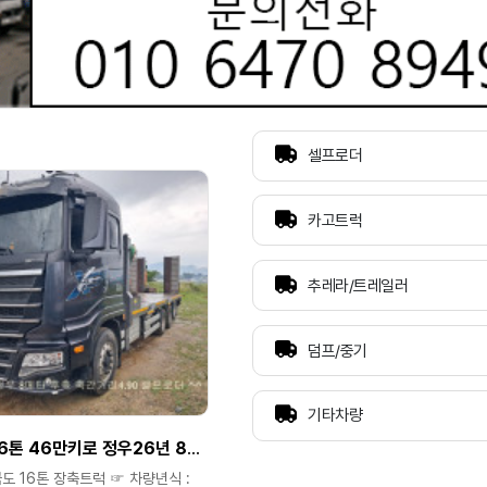
셀프로더
카고트럭
추레라/트레일러
덤프/중기
기타차량
멕센 22년 16톤 46만키로 정우26년 8메타 후축 축간4.90 셀프로더
국도 16톤 장축트럭 ☞ 차량년식 :