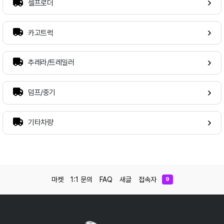
셀프로더
카고트럭
추레라/트레일러
덤프/중기
기타차량
마켓
1:1 문의
FAQ
새글
접속자
9